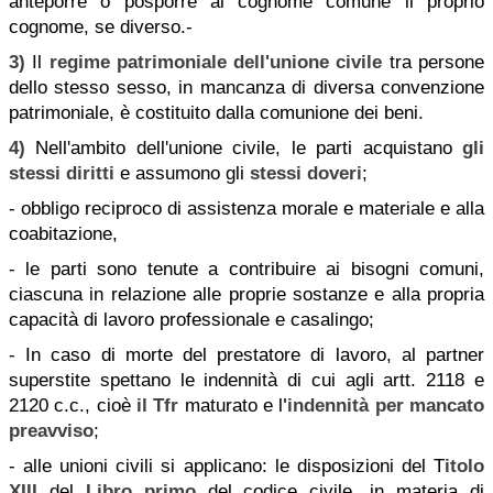
anteporre o posporre al cognome comune il proprio
cognome, se diverso.-
3)
Il
regime patrimoniale dell'unione civile
tra persone
dello stesso sesso, in mancanza di diversa convenzione
patrimoniale, è costituito dalla comunione dei beni.
4)
Nell'ambito dell'unione civile, le parti acquistano
gli
stessi diritti
e assumono gli
stessi doveri
;
- obbligo reciproco di assistenza morale e materiale e alla
coabitazione,
- le parti sono tenute a contribuire ai bisogni comuni,
ciascuna in relazione alle proprie sostanze e alla propria
capacità di lavoro professionale e casalingo;
- In caso di morte del prestatore di lavoro, al partner
superstite spettano le indennità di cui agli artt. 2118 e
2120 c.c., cioè
il Tfr
maturato e l
'indennità per mancato
preavviso
;
- alle unioni civili si applicano: le disposizioni del T
itolo
XIII
del
Libro primo
del codice civile, in materia di