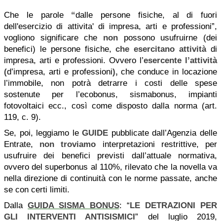
Che le parole
“
dalle persone fisiche, al di fuori
dell'esercizio di attivita' di impresa, arti e professioni”,
vogliono significare che
non
possono usufruirne (dei
benefici) le persone fisiche,
che esercitano attività
di
impresa, arti e professioni. Ovvero l’
esercente l’attività
(
d’impresa, arti e professioni
),
che conduce in locazione
l’immobile, non potrà detrarre i costi delle spese
sostenute per l’ecobonus, sismabonus, impianti
fotovoltaici ecc., così come disposto dalla norma (art.
119, c. 9).
Se, poi, leggiamo le
GUIDE
pubblicate dall’Agenzia delle
Entrate,
non troviamo
interpretazioni restrittive, per
usufruire dei benefici previsti dall’attuale normativa,
ovvero del superbonus al 110%, rilevato che la novella va
nella direzione di continuità con le norme passate, anche
se con certi limiti.
Dalla
GUIDA SISMA BONUS
: “
LE DETRAZIONI PER
GLI INTERVENTI ANTISISMICI
” del luglio 2019,