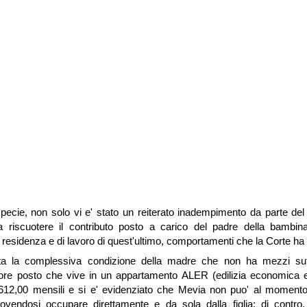
 specie, non solo vi e' stato un reiterato inadempimento da parte d
 riscuotere il contributo posto a carico del padre della bambina 
residenza e di lavoro di quest'ultimo, comportamenti che la Corte ha r
ruita la complessiva condizione della madre che non ha mezzi suf
ore posto che vive in un appartamento ALER (edilizia economica e
612,00 mensili e si e' evidenziato che Mevia non puo' al momento
dovendosi occupare direttamente e da sola dalla figlia; di contro, 