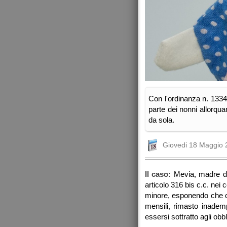
Con l'ordinanza n. 1334
parte dei nonni allorqua
da sola.
Giovedi 18 Maggio 
Il caso:
Mevia, madre del
articolo 316 bis c.c. nei
minore, esponendo che co
mensili, rimasto inademp
essersi sottratto agli obbl