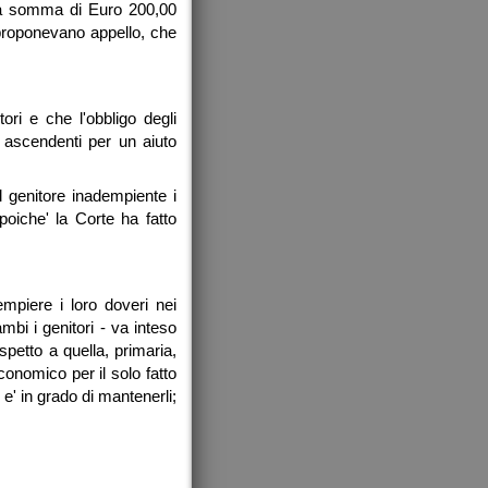
 la somma di Euro 200,00
i proponevano appello, che
ori e che l'obbligo degli
i ascendenti per un aiuto
l genitore inadempiente i
poiche' la Corte ha fatto
empiere i loro doveri nei
mbi i genitori - va inteso
spetto a quella, primaria,
onomico per il solo fatto
 e' in grado di mantenerli;