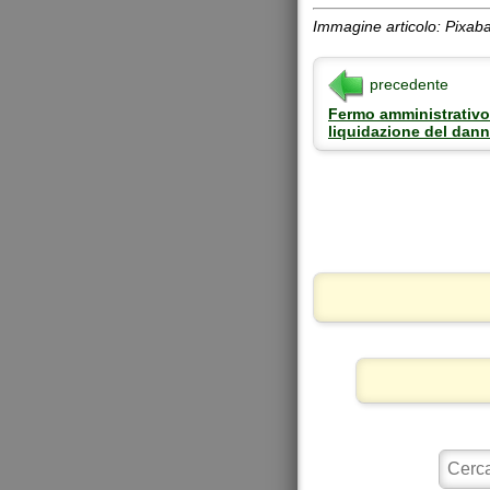
Immagine articolo: Pixab
precedente
Fermo amministrativo i
liquidazione del dan