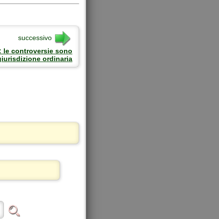
successivo
: le controversie sono
giurisdizione ordinaria