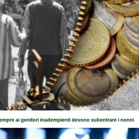
mpre ai genitori inadempienti devono subentrare i nonni