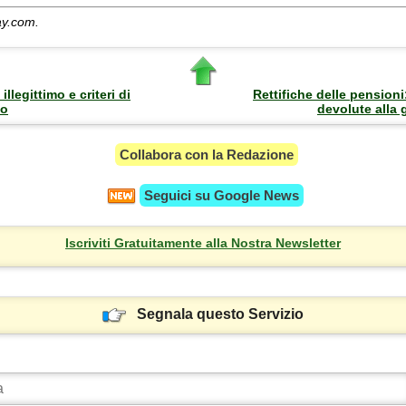
ay.com.
llegittimo e criteri di
Rettifiche delle pensioni
no
devolute alla 
Collabora con la Redazione
Seguici su
Google News
Iscriviti Gratuitamente alla Nostra Newsletter
Segnala questo Servizio