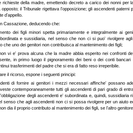
 le richieste della madre, emettendo decreto a carico dei nonni per
a opposto; il Tribunale rigettava l'opposizione; gli ascendenti patern
te d'appello.
 in Cassazione, deducendo che:
ento dei figli minori spetta primariamente e integralmente ai genit
ordinata e sussidiaria, nel senso che non ci si puo' rivolgere agl
to che uno dei genitori non contribuisca al mantenimento dei figli;
 non vi e' prova alcuna che la madre abbia esperito nei confronti de
ente, in primo luogo il pignoramento dei beni o dei conti bancari 
tinui trasferimenti del padre che si era di fatto reso irreperibile.
re il ricorso, espone i seguenti principi:
denti di fornire ai genitori i mezzi necessari affinche' possano ad
 investe contemporaneamente tutti gli ascendenti di pari grado di entra
obbligazione degli ascendenti e' subordinata e, quindi, sussidiaria ri
el senso che agli ascendenti non ci si possa rivolgere per un aiuto ec
on dia il proprio contributo al mantenimento dei figli, se l'altro genitore