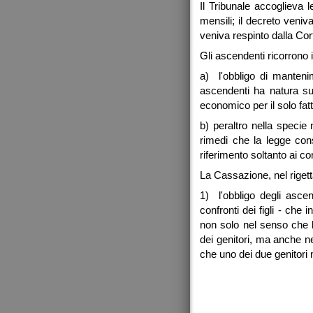
Il Tribunale accoglieva
mensili; il decreto veniv
veniva respinto dalla Cor
Gli ascendenti ricorrono
a) l'obbligo di mantenim
ascendenti ha natura sub
economico per il solo fat
b) peraltro nella specie
rimedi che la legge cons
riferimento soltanto ai con
La Cassazione, nel rigetta
1) l'obbligo degli ascen
confronti dei figli - che
non solo nel senso che l'
dei genitori, ma anche n
che uno dei due genitori n