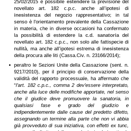
25/02/2015 è possibile
estendere
la previsione del
novellato art. 182 c.p.c. anche all’ipotesi di
inesistenza
del negozio rappresentativo; in tal
senso è l'orientamento prevalente della Cassazione
in materia, che in diverse occasioni ha confermato
la possibilità di estendere la
c.d. sanatoria
del
novellato art. 182 c.p.c., non solo alle fattispecie di
nullità, ma anche all’ipotesi estrema di
inesistenza
della procura alle liti (Cassa.Civ. n. 23166/2014);
peraltro le Sezioni Unite della Cassazione (sent. n.
9217/2010), per il principio di conservazione della
validità del rapporto processuale, ha affermato che
“
l'art. 182 c.p.c., comma 2 dev'essere interpretato,
anche alla luce delle modifiche apportate, nel senso
che il giudice deve promuovere la sanatoria, in
qualsiasi fase e grado del giudizio e
indipendentemente dalle cause del predetto difetto,
assegnando un termine alla parte che non vi abbia
già provveduto di sua iniziativa, con effetti ex tunc,