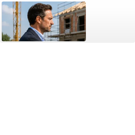
Venerdi 7 Agosto 2026
Spese per la casa familiare sul terreno del coniuge: la
la non rimborsabilità
Cassazione: ordinanza n. 22862 del 07/07/2026.
Per la Cassazione, le spese sostenute da un coniuge per costruire la casa familiar
esclusiva dell'altro, se riconducibili al dovere di contribuzione economica ex art. 143