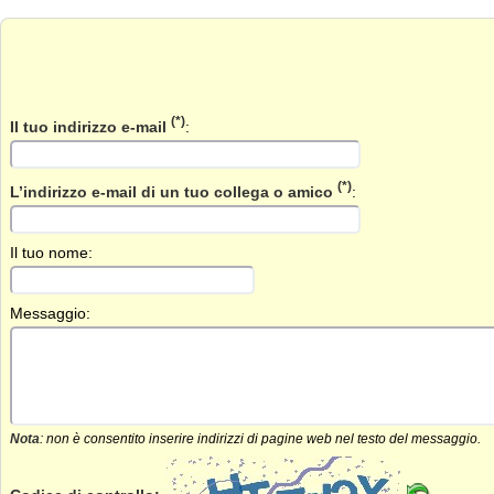
(*)
Il tuo indirizzo e-mail
:
(*)
L’indirizzo e-mail di un tuo collega o amico
:
Il tuo nome:
Messaggio:
Nota
: non è consentito inserire indirizzi di pagine web nel testo del messaggio.