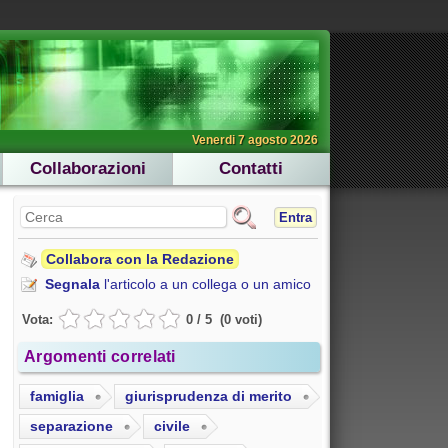
Venerdi 7 agosto 2026
Collaborazioni
Contatti
Entra
Collabora con la Redazione
Segnala
l'articolo a un collega o un amico
Vota:
0
/
5
(
0
voti
)
Argomenti correlati
famiglia
giurisprudenza di merito
separazione
civile