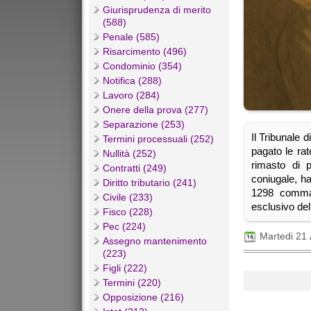
Giurisprudenza di merito
(588)
Penale (585)
Risarcimento (496)
Condominio (354)
Notifica (288)
Lavoro (284)
Onere della prova (277)
Separazione (253)
Il Tribunale 
Termini processuali (252)
pagato le rat
Nullità (252)
rimasto di p
Contratti (249)
coniugale, ha 
Diritto tributario (241)
1298 comma 1
Civile (233)
esclusivo del
Fisco (228)
Pec (224)
Martedi 21 
Assegno mantenimento
(223)
Figli (222)
Termini (220)
Opposizione (216)