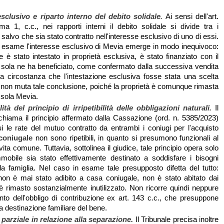
esclusivo e riparto interno del debito solidale
.
Ai sensi dell'art.
 1, c.c., nei rapporti interni il debito solidale si divide tra i
 salvo che sia stato contratto nell'interesse esclusivo di uno di essi.
 esame l'interesse esclusivo di Mevia emerge in modo inequivoco:
e è stato intestato in proprietà esclusiva, è stato finanziato con il
 sola ne ha beneficiato, come confermato dalla successiva vendita
a circostanza che l'intestazione esclusiva fosse stata una scelta
non muta tale conclusione, poiché la proprietà è comunque rimasta
 sola Mevia.
lità del principio di irripetibilità delle obbligazioni naturali.
Il
ichiama il principio affermato dalla Cassazione (ord. n. 5385/2023)
 le rate del mutuo contratto da entrambi i coniugi per l'acquisto
coniugale
non sono ripetibili, in quanto si presumono funzionali al
vita comune. Tuttavia, sottolinea il giudice, tale principio opera solo
mobile sia stato effettivamente destinato a soddisfare i bisogni
ella famiglia. Nel caso in esame tale presupposto difetta del tutto:
non è mai stato adibito a casa coniugale, non è stato abitato dai
è rimasto sostanzialmente inutilizzato. Non ricorre quindi neppure
to dell'obbligo di contribuzione ex art. 143 c.c., che presuppone
a destinazione familiare del bene.
à parziale in relazione alla separazione.
Il Tribunale precisa inoltre