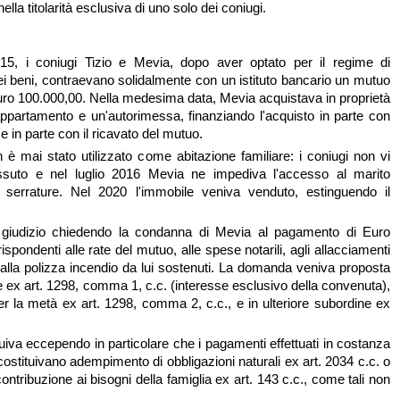
nella titolarità esclusiva di uno solo dei coniugi.
5, i coniugi Tizio e Mevia, dopo aver optato per il regime di
i beni, contraevano solidalmente con un istituto bancario un mutuo
Euro 100.000,00. Nella medesima data, Mevia acquistava in proprietà
ppartamento e un'autorimessa, finanziando l'acquisto in parte con
e in parte con il ricavato del mutuo.
 è mai stato utilizzato come abitazione familiare: i coniugi non vi
suto e nel luglio 2016 Mevia ne impediva l'accesso al marito
e serrature. Nel 2020 l'immobile veniva venduto, estinguendo il
n giudizio chiedendo la condanna di Mevia al pagamento di Euro
ispondenti alle rate del mutuo, alle spese notarili, agli allacciamenti
 alla polizza incendio da lui sostenuti. La domanda veniva proposta
le ex art. 1298, comma 1, c.c. (interesse esclusivo della convenuta),
er la metà ex art. 1298, comma 2, c.c., e in ulteriore subordine ex
uiva eccependo in particolare che i pagamenti effettuati in costanza
ostituivano adempimento di obbligazioni naturali ex art. 2034 c.c. o
 contribuzione ai bisogni della famiglia ex art. 143 c.c., come tali non