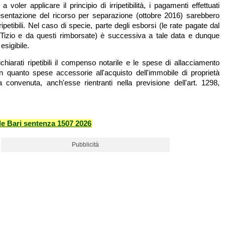
 voler applicare il principio di irripetibilità, i pagamenti effettuati
esentazione del ricorso per separazione (ottobre 2016) sarebbero
petibili. Nel caso di specie, parte degli esborsi (le rate pagate dal
 Tizio e da questi rimborsate) è successiva a tale data e dunque
esigibile.
chiarati ripetibili il compenso notarile e le spese di allacciamento
in quanto spese accessorie all'acquisto dell'immobile di proprietà
a convenuta, anch'esse rientranti nella previsione dell'art. 1298,
ile Bari sentenza 1507 2026
Pubblicità