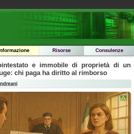
Informazione
Risorse
Consulenze
intestato e immobile di proprietà di un
uge: chi paga ha diritto al rimborso
Andreani