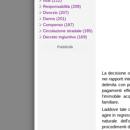
Istat (212)
Responsabilità (208)
Divorzio (207)
Danno (201)
Compenso (187)
Circolazione stradale (185)
Decreto ingiuntivo (169)
Pubblicità
La decisione of
nei rapporti int
delimita con pr
pagamenti eff
l'immobile ac
familiare.
Laddove tale 
agire in regres
naturale dell
procedimenti di