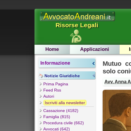
Risorse Legali
Home
Applicazioni
Mutuo co
Informazione
solo coni
Notizie Giuridiche
Avv. Anna 
Prima Pagina
Feed Rss
Autori
Iscriviti alla newsletter
Cassazione (4182)
Famiglia (815)
Procedura civile (662)
Avvocati (642)