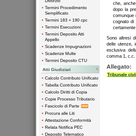
Divorzio
che, anche a
Termini Procedimento
dopo la pr
Semplificato
comunque ri
Termini 183 + 190 cpc
cognato di
Termini Esecuzioni
certamente 
Termini Deposito Atti
Sono altresì di
Appello
delle utenze, 
Scadenze Impugnazioni
esclusiva dell
Scadenze Multe
comma 1, c.c.
Termini Deposito CTU
Allegato:
Atti Giudiziari
Tribunale civ
Calcolo Contributo Unificato
Tabella Contributo Unificato
Calcolo Diritti di Copia
Copie Processo Tributario
Fascicolo di Parte
Procura alle Liti
Attestazione Conformità
Relata Notifica PEC
Deposito Telematico