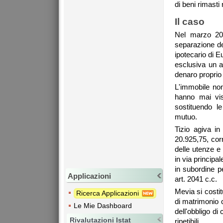
di beni rimasti 
Il caso
Nel marzo 201
separazione de
ipotecario di 
esclusiva un a
denaro proprio 
L'immobile non
hanno mai vis
sostituendo l
mutuo.
Tizio agiva i
20.925,75, corr
delle utenze e
in via principa
in subordine p
Applicazioni
art. 2041 c.c.
Mevia si costit
Ricerca Applicazioni
di matrimonio c
Le Mie Dashboard
dell'obbligo di
Rivalutazioni Istat
ripetibili.