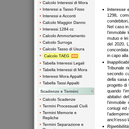
Calcolo Interessi di Mora
Interessi a Tasso Fisso
Interesse 
1298, comma
Interessi e Acconti
condebitori,
Calcolo Maggior Danno
Nel caso in
Interessi 1284 cc
l'immobile l
Calcolo Ammortamento
mutuo e lei
Calcolo Surroga
del 2020. L
Calcolo Tasso di Usura
concordata 
in capo alla
Calcolo TAEG
Inapplicabi
Tabella Interessi Legali
Tribunale r
Tabella Interessi di Mora
secondo cui
Interessi Mora Appalti
della
casa 
Tabella Tassi Appalti
progetto di 
quando l'im
Scadenze e Termini
abitativi d
Calcolo Scadenze
l'immobile 
Termini Processuali Civili
coniugi ed 
Termini Memorie e
l'adempimen
Repliche
anch'esso l
Termini Separazione e
Ripetibilit